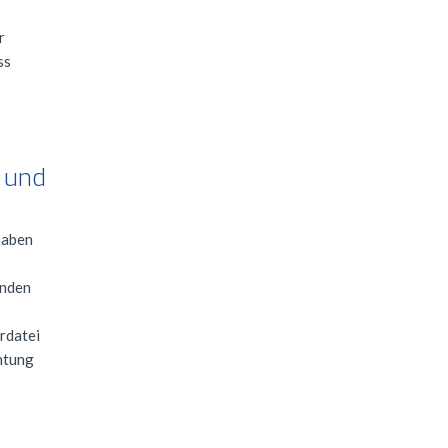
r
ss
 und
haben
inden
rdatei
htung