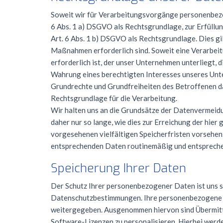
Soweit wir für Verarbeitungsvorgänge personenbezog
6 Abs. 1 a)
DSGVO
als Rechtsgrundlage, zur Erfüllun
Art. 6 Abs. 1 b)
DSGVO
als Rechtsgrundlage. Dies gi
Maßnahmen erforderlich sind. Soweit eine Verarbeit
erforderlich ist, der unser Unternehmen unterliegt, di
Wahrung eines berechtigten Interesses unseres Unte
Grundrechte und Grundfreiheiten des Betroffenen das
Rechtsgrundlage für die Verarbeitung.
Wir halten uns an die Grundsätze der Datenvermei
daher nur so lange, wie dies zur Erreichung der hie
vorgesehenen vielfältigen Speicherfristen vorsehen.
entsprechenden Daten routinemäßig und entsprechen
Speicherung Ihrer Daten
Der Schutz Ihrer personenbezogener Daten ist uns se
Datenschutzbestimmungen. Ihre personenbezogene Da
weitergegeben. Ausgenommen hiervon sind Übermittl
Software-Lizenzen zu personalisieren. Hierbei werde