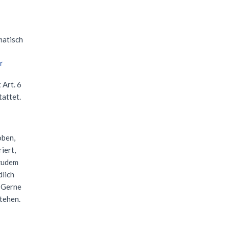
matisch
r
 Art. 6
tattet.
oben,
iert,
 zudem
dlich
. Gerne
tehen.