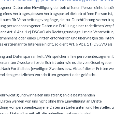
ener Daten eine Einwilligung der betroffenen Person einholen, die
g eines Vertrages, dessen Vertragspartei die betroffene Person ist, 
lt auch für Verarbeitungsvorgänge, die zur Durchführung vorvertra
ung personenbezogener Daten zur Erfüllung einer rechtlichen Verpf
ent Art. 6 Abs. 1 c)
DSGVO
als Rechtsgrundlage. Ist die Verarbeitun
rnehmens oder eines Dritten erforderlich und überwiegen die Inter
 erstgenannte Interesse nicht, so dient Art. 6 Abs. 1 f)
DSGVO
als
dung und Datensparsamkeit. Wir speichern Ihre personenbezogenen 
r genannten Zwecke erforderlich ist oder wie es die vom Gesetzgeber
 Nach Fortfall des jeweiligen Zweckes bzw. Ablauf dieser Fristen we
d den gesetzlichen Vorschriften gesperrt oder gelöscht.
hr wichtig und wir halten uns streng an die bestehenden
ten werden von uns nicht ohne Ihre Einwilligung an Dritte
ung von personenbezogene Daten an Lieferanten und Hersteller, u
n nur Daten übermittelt, die unbedingt notwendig sind.