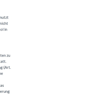
 nutzt
nicht
ol in
ten zu
att.
g (Art.
ne
das
herung