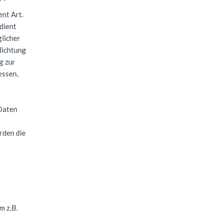
nt Art.
dient
glicher
lichtung
g zur
essen,
Daten
rden die
m z.B.