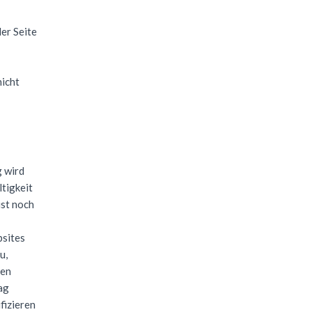
er Seite
nicht
g wird
ltigkeit
ist noch
bsites
u,
den
ag
fizieren