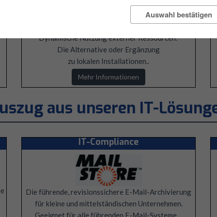
Auswahl bestätigen
Cloud-Services
Dynamische Nutzung externer Ressourcen.
Die Alternative oder Ergänzung
zu lokalen Installationen..
Mehr Informationen
uszug aus unseren IT-Lösung
IT-Compliance
me
Die führende, revisionssichere E-Mail-Archivierung
für kleine und mittelständischen Unternehmen.
Geeignet für alle führenden E-Mail-Systeme…