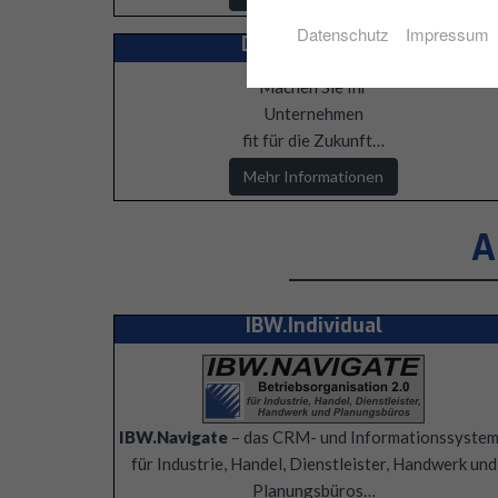
Datenschutz
Impressum
Digitalisierung
Machen Sie Ihr
Unternehmen
fit für die Zukunft…
Mehr Informationen
A
IBW.Individual
IBW
.Navigate
– das
CRM
- und Informationssyste
für Industrie, Handel, Dienstleister, Handwerk und
Planungsbüros…