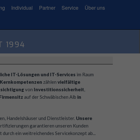
ung
Individual
Partner
Service
Über uns
T 1994
liche IT-Lösungen und IT-Services
im Raum
Kernkompetenzen
zählen
vielfältige
sichtigung
von
Investitionssicherheit
,
Firmensitz
auf der Schwäbischen Alb
in
n, Handelshäuser und Dienstleister.
Unsere
rtifizierungen garantieren unseren Kunden
durch ein weitreichendes Servicekonzept ab...