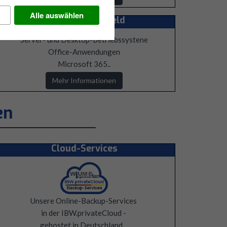
Alle auswählen
Microsoft-Umfeld
Server- und Desktop-Betriebssystene
Office-Anwendungen
Microsoft 365..
Mehr Informationen
en
Cloud-Services
Unsere Online-Backup-Services
in der
IBW
.privateCloud -
gehostet in Deutschland…