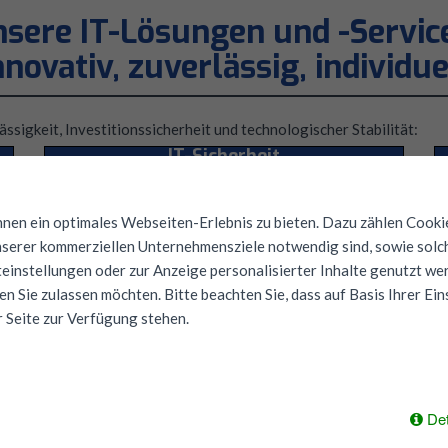
sere IT-Lösungen und -Servic
nnovativ, zuverlässig, individue
sigkeit, Investitionssicherheit und technologischer Stabilität:
IT-Sicherheit
Firewall, Virenschutz,
Datensicherung,
en ein optimales Webseiten-Erlebnis zu bieten. Dazu zählen Cookies
VPN
-Remote-Access…
nserer kommerziellen Unternehmensziele notwendig sind, sowie solch
einstellungen oder zur Anzeige personalisierter Inhalte genutzt wer
Mehr Informationen
n Sie zulassen möchten. Bitte beachten Sie, dass auf Basis Ihrer Ei
r Seite zur Verfügung stehen.
IT-Monitoring
Statusüberwachung Ihrer
IT-Systeme und
proaktiver Support…
Det
Mehr Informationen