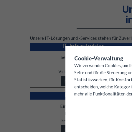
Un
i
Unsere IT-Lösungen und -Services stehen für Zuverläs
IT-Infrastruktur
Server, PCs, Netzwerk,
Cookie-Verwaltung
Storage &
SAN
,
Wir verwenden Cookies, um Ihn
Virtualisierung, Remote…
Seite und für die Steuerung u
Statistikzwecken, für Komfort
Mehr Informationen
entscheiden, welche Kategorie
mehr alle Funktionalitäten de
IT-Compliance
Einhaltung gesetzlicher
Richtlinien, wie z.B.
E-Mail-Archivierung…
Mehr Informationen