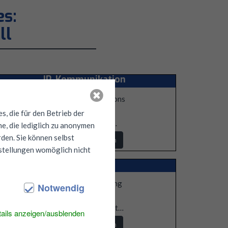
es:
ll
IP-Kommunikation
Unified Communications
und
, die für den Betrieb der
IP-Telefonanlage…
e, die lediglich zu anonymen
den. Sie können selbst
Mehr Informationen
nstellungen womöglich nicht
IT-Services
Beratung und Planung
Notwendig
Inbetriebnahme
Wartung und Support…
ails anzeigen/ausblenden
Mehr Informationen