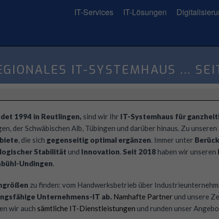
IT-Services
IT-Lösungen
Digitalisier
EGIONALES IT-SYSTEMHAUS ... SEI
det 1994 in Reutlingen,
sind wir Ihr
IT-Systemhaus für ganzheit
gen, der Schwäbischen Alb, Tübingen und darüber hinaus. Zu unseren
biete
, die sich
gegenseitig optimal ergänzen
. Immer unter
Berück
ogischer Stabilität
und
Innovation
.
Seit 2018
haben wir unseren
bühl-Undingen
.
engrößen
zu finden: vom Handwerksbetrieb über Industrieunternehme
tungsfähige Unternehmens-IT ab.
Namhafte Partner
und unsere Ze
gen wir auch
sämtliche IT-Dienstleistungen
und runden unser Angebot 